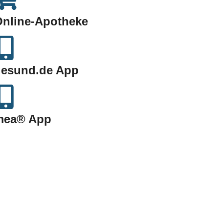
nline-Apotheke
gesund.de App
mea® App